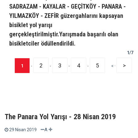
SADRAZAM - KAYALAR - GEÇİTKÖY - PANARA -
YILMAZKÖY - ZEFİR güzergahlarını kapsayan
bisiklet yol yarışı
gerçekleştirilmiştir.Yarışmada başarılı olan
bisikletciler ödüllendirildi.
1/7
2
3
4
5
>
1
-
-
-
-
< ·
The Panara Yol Yarışı - 28 Nisan 2019
A
29 Nisan 2019