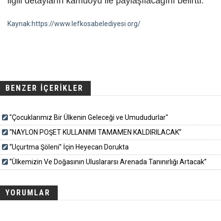
ilgili detayların kamuoyu ile paylaşılacağını belirtti.
Kaynak:https://www.lefkosabelediyesi.org/
BENZER İÇERİKLER
"Çocuklarımız Bir Ülkenin Geleceği ve Umududurlar"
“NAYLON POŞET KULLANIMI TAMAMEN KALDIRILACAK”
“Uçurtma Şöleni” İçin Heyecan Dorukta
“Ülkemizin Ve Doğasının Uluslararsı Arenada Tanınırlığı Artacak”
YORUMLAR