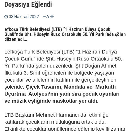
Doyasıya Eğlendi
A
03 Haziran 2022
efkoşa Türk Belediyesi (LTB) “1 Haziran Dünya Çocuk
Günü”nde Şht. Hüseyin Ruso Ortaokulu 50. Yıl Parkı’nda şölen
düzenledi...
Lefkoşa Türk Belediyesi (LTB) “1 Haziran Dünya
Çocuk Günü”nde Şht. Hüseyin Ruso Ortaokulu 50.
Yıl Parkı’nda şölen düzenledi. Şht Doğan Ahmet
İlkokulu 3. Sınıf öğrencileri ile bölgede yaşayan
çocuklar ve ailelerinin katılımı ile gerçekleştirilen
şölende,
Çiçek Tasarım, Mandala ve Markutti
Uçurtma Atölyesi’nin yanı sıra çocuk oyunları
ve müzik eşliğinde maskotlar yer aldı.
LTB Başkanı Mehmet Harmancı da etkinliğe
katılarak çocukların mutluluğuna ortak oldu.
Etkinlikte çocuklar gönüllerince eğlenip keyifli zaman