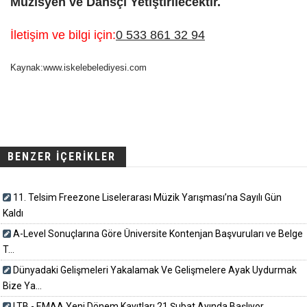
Müzisyen ve Dansçı Yetiştirilecektir.
İletişim ve bilgi için:
0 533 861 32 94
Kaynak:www.iskelebelediyesi.com
BENZER İÇERİKLER
11. Telsim Freezone Liselerarası Müzik Yarışması’na Sayılı Gün
Kaldı
A-Level Sonuçlarına Göre Üniversite Kontenjan Başvuruları ve Belge
T...
Dünyadaki Gelişmeleri Yakalamak Ve Gelişmelere Ayak Uydurmak
Bize Ya...
LTB - EMAA Yeni Dönem Kayıtları 21 Şubat Ayında Başlıyor