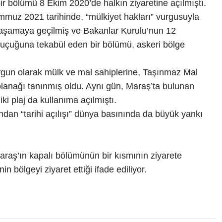
r bölümü 8 Ekim 2020’de halkın ziyaretine açılmıştı.
muz 2021 tarihinde, “mülkiyet hakları” vurgusuyla
inci aşamaya geçilmiş ve Bakanlar Kurulu’nun 12
buçuğuna tekabül eden bir bölümü, askeri bölge
uygun olarak mülk ve mal sahiplerine, Taşınmaz Mal
lanağı tanınmış oldu. Aynı gün, Maraş’ta bulunan
iki plaj da kullanıma açılmıştı.
ından “tarihi açılışı” dünya basınında da büyük yankı
Maraş’ın kapalı bölümünün bir kısmının ziyarete
n bölgeyi ziyaret ettiği ifade ediliyor.