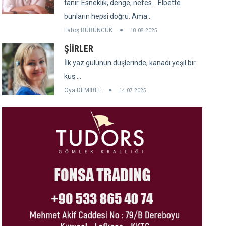
tanır. Esneklik, denge, nefes... Elbette
bunların hepsi doğru. Ama...
Fatoş BÜRÜNCÜK
18.08.2025
ŞİİRLER
İlk yaz gülünün düşlerinde, kanadı yeşil bir
kuş ...
Oya DEMİREL
14.07.2025