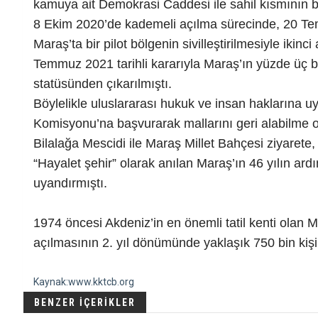
kamuya ait Demokrasi Caddesi ile sahil kısmının bi
8 Ekim 2020’de kademeli açılma sürecinde, 20 Tem
Maraş’ta bir pilot bölgenin sivilleştirilmesiyle ik
Temmuz 2021 tarihli kararıyla Maraş’ın yüzde üç 
statüsünden çıkarılmıştı.
Böylelikle uluslararası hukuk ve insan haklarına 
Komisyonu’na başvurarak mallarını geri alabilme o
Bilalağa Mescidi ile Maraş Millet Bahçesi ziyarete, 
“Hayalet şehir” olarak anılan Maraş’ın 46 yılın ard
uyandırmıştı.
1974 öncesi Akdeniz’in en önemli tatil kenti olan 
açılmasının 2. yıl dönümünde yaklaşık 750 bin kişini
Kaynak:www.kktcb.org
BENZER İÇERİKLER