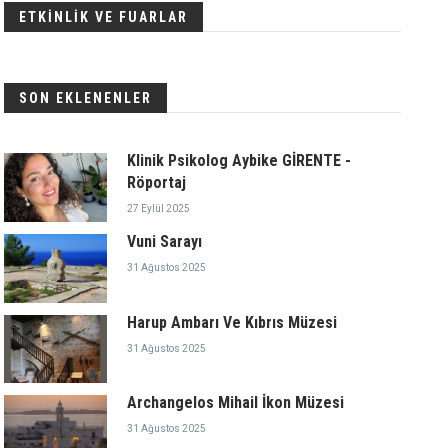
ETKİNLİK VE FUARLAR
SON EKLENENLER
Klinik Psikolog Aybike GİRENTE -
Röportaj
27 Eylül 2025
Vuni Sarayı
31 Ağustos 2025
Harup Ambarı Ve Kıbrıs Müzesi
31 Ağustos 2025
Archangelos Mihail İkon Müzesi
31 Ağustos 2025