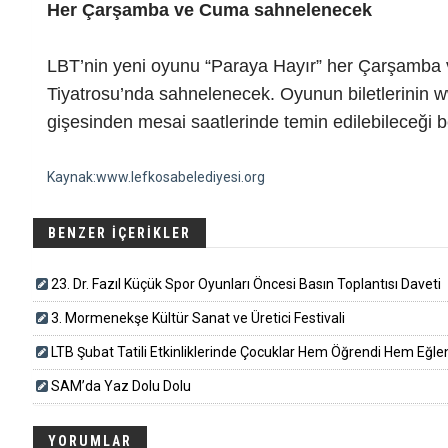
Her Çarşamba ve Cuma sahnelenecek
LBT’nin yeni oyunu “Paraya Hayır” her Çarşamba
Tiyatrosu’nda sahnelenecek. Oyunun biletlerinin w
gişesinden mesai saatlerinde temin edilebileceği bel
Kaynak:www.lefkosabelediyesi.org
BENZER İÇERİKLER
23. Dr. Fazıl Küçük Spor Oyunları Öncesi Basın Toplantısı Daveti
3. Mormenekşe Kültür Sanat ve Üretici Festivali
LTB Şubat Tatili Etkinliklerinde Çocuklar Hem Öğrendi Hem Eğle
SAM’da Yaz Dolu Dolu
YORUMLAR