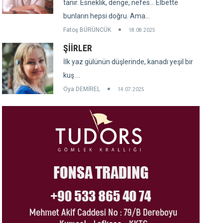
tanır. Esneklik, denge, nefes... Elbette
bunların hepsi doğru. Ama...
Fatoş BÜRÜNCÜK
18.08.2025
ŞİİRLER
İlk yaz gülünün düşlerinde, kanadı yeşil bir
kuş ...
Oya DEMİREL
14.07.2025