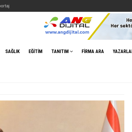
portaj
SAĞLIK
EĞİTİM
TANITIM
FİRMA ARA
YAZARLA