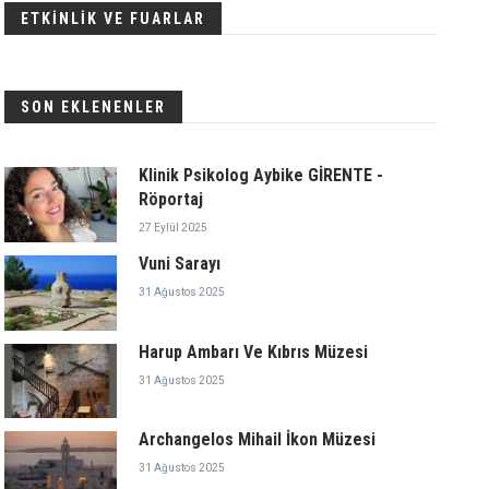
ETKİNLİK VE FUARLAR
SON EKLENENLER
Klinik Psikolog Aybike GİRENTE -
Röportaj
27 Eylül 2025
Vuni Sarayı
31 Ağustos 2025
Harup Ambarı Ve Kıbrıs Müzesi
31 Ağustos 2025
Archangelos Mihail İkon Müzesi
31 Ağustos 2025