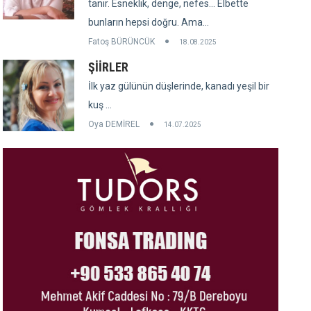
tanır. Esneklik, denge, nefes... Elbette
bunların hepsi doğru. Ama...
Fatoş BÜRÜNCÜK
18.08.2025
ŞİİRLER
İlk yaz gülünün düşlerinde, kanadı yeşil bir
kuş ...
Oya DEMİREL
14.07.2025