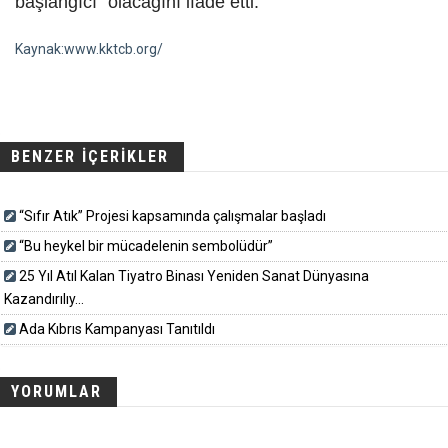
başlangıcı” olacağını ifade etti.
Kaynak:www.kktcb.org/
BENZER İÇERİKLER
“Sıfır Atık” Projesi kapsamında çalışmalar başladı
“Bu heykel bir mücadelenin sembolüdür”
25 Yıl Atıl Kalan Tiyatro Binası Yeniden Sanat Dünyasına
Kazandırılıy...
Ada Kıbrıs Kampanyası Tanıtıldı
YORUMLAR