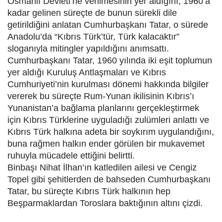
Osmanlı Devleti’ne verilmesinin yer aldığını, 1960’a
kadar gelinen süreçte de bunun sürekli dile
getirildiğini anlatan Cumhurbaşkanı Tatar, o sürede
Anadolu’da “Kıbrıs Türk’tür, Türk kalacaktır”
sloganıyla mitingler yapıldığını anımsattı.
Cumhurbaşkanı Tatar, 1960 yılında iki eşit toplumun
yer aldığı Kuruluş Antlaşmaları ve Kıbrıs
Cumhuriyeti’nin kurulması dönemi hakkında bilgiler
vererek bu süreçte Rum-Yunan ikilisinin Kıbrıs’ı
Yunanistan’a bağlama planlarını gerçekleştirmek
için Kıbrıs Türklerine uyguladığı zulümleri anlattı ve
Kıbrıs Türk halkına adeta bir soykırım uygulandığını,
buna rağmen halkın ender görülen bir mukavemet
ruhuyla mücadele ettiğini belirtti.
Binbaşı Nihat İlhan’ın katledilen ailesi ve Cengiz
Topel gibi şehitlerden de bahseden Cumhurbaşkanı
Tatar, bu süreçte Kıbrıs Türk halkının hep
Beşparmaklardan Toroslara baktığının altını çizdi.