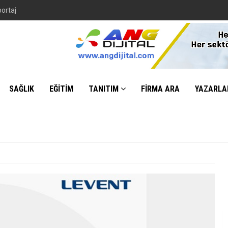
portaj
SAĞLIK
EĞİTİM
TANITIM
FİRMA ARA
YAZARLA