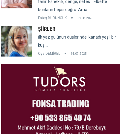
tanır. Esneklik, denge, nefes... Elbette
bunların hepsi doğru. Ama...
Fatoş BÜRÜNCÜK
18.08.2025
ŞİİRLER
İlk yaz gülünün düşlerinde, kanadı yeşil bir
kuş ...
Oya DEMİREL
14.07.2025