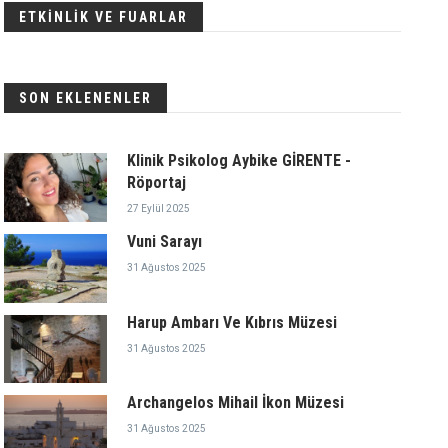
ETKİNLİK VE FUARLAR
SON EKLENENLER
Klinik Psikolog Aybike GİRENTE -
Röportaj
27 Eylül 2025
Vuni Sarayı
31 Ağustos 2025
Harup Ambarı Ve Kıbrıs Müzesi
31 Ağustos 2025
Archangelos Mihail İkon Müzesi
31 Ağustos 2025