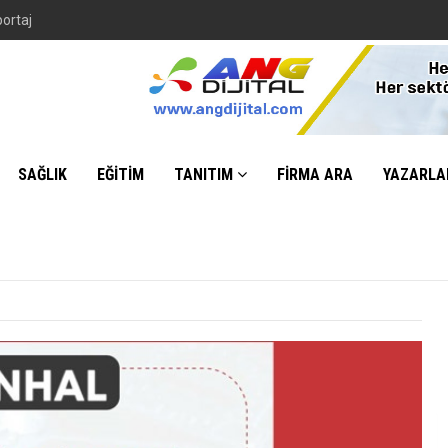
portaj
SAĞLIK
EĞİTİM
TANITIM
FİRMA ARA
YAZARLA