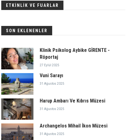
ETKİNLİK VE FUARLAR
SON EKLENENLER
Klinik Psikolog Aybike GİRENTE -
Röportaj
27 Eylül 2025
Vuni Sarayı
31 Ağustos 2025
Harup Ambarı Ve Kıbrıs Müzesi
31 Ağustos 2025
Archangelos Mihail İkon Müzesi
31 Ağustos 2025