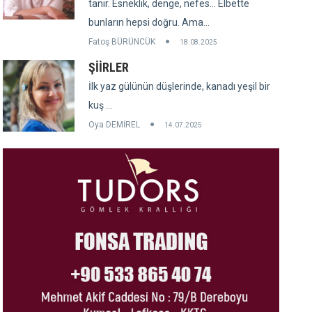
tanır. Esneklik, denge, nefes... Elbette
bunların hepsi doğru. Ama...
Fatoş BÜRÜNCÜK
18.08.2025
ŞİİRLER
İlk yaz gülünün düşlerinde, kanadı yeşil bir
kuş ...
Oya DEMİREL
14.07.2025