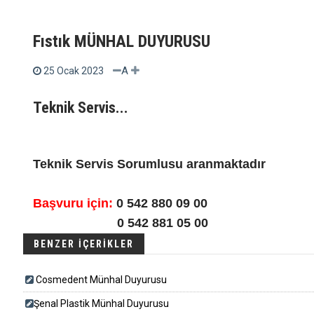
Fıstık MÜNHAL DUYURUSU
A
25 Ocak 2023
Teknik Servis...
Teknik Servis Sorumlusu aranmaktadır
Başvuru için:
0 542 880 09 00
0 542 881 05 00
BENZER İÇERİKLER
Cosmedent Münhal Duyurusu
​​​Şenal Plastik Münhal Duyurusu