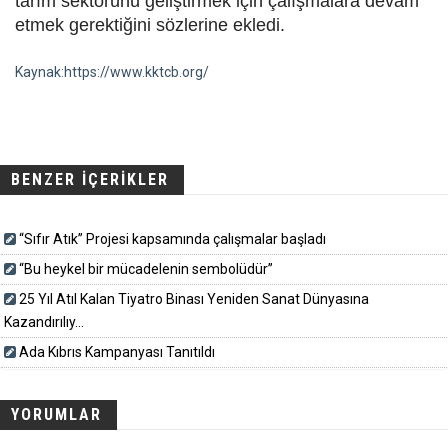
tarım sektörünü geliştirmek için çalışmalara devam
etmek gerektiğini sözlerine ekledi.
Kaynak:https://www.kktcb.org/
BENZER İÇERİKLER
“Sıfır Atık” Projesi kapsamında çalışmalar başladı
“Bu heykel bir mücadelenin sembolüdür”
25 Yıl Atıl Kalan Tiyatro Binası Yeniden Sanat Dünyasına
Kazandırılıy...
Ada Kıbrıs Kampanyası Tanıtıldı
YORUMLAR