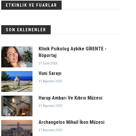
ETKİNLİK VE FUARLAR
SON EKLENENLER
Klinik Psikolog Aybike GİRENTE -
Röportaj
27 Eylül 2025
Vuni Sarayı
31 Ağustos 2025
Harup Ambarı Ve Kıbrıs Müzesi
31 Ağustos 2025
Archangelos Mihail İkon Müzesi
31 Ağustos 2025