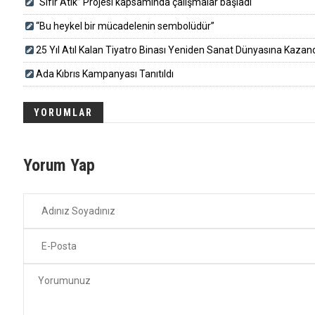
“Sıfır Atık” Projesi kapsamında çalışmalar başladı
“Bu heykel bir mücadelenin sembolüdür”
25 Yıl Atıl Kalan Tiyatro Binası Yeniden Sanat Dünyasına Kazandırı
Ada Kıbrıs Kampanyası Tanıtıldı
YORUMLAR
Yorum Yap