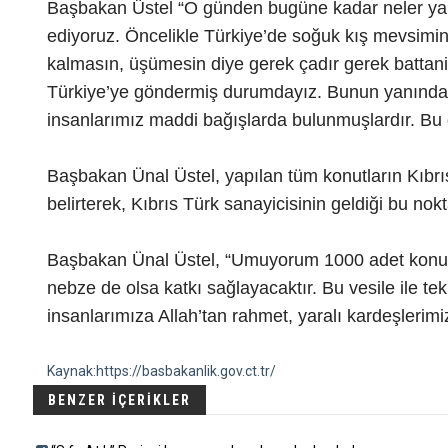
Başbakan Üstel “O günden bugüne kadar neler yap
ediyoruz. Öncelikle Türkiye’de soğuk kış mevsimin
kalmasın, üşümesin diye gerek çadır gerek battaniy
Türkiye’ye göndermiş durumdayız. Bunun yanında d
insanlarımız maddi bağışlarda bulunmuşlardır. Bu 
Başbakan Ünal Üstel, yapılan tüm konutların Kıbrı
belirterek, Kıbrıs Türk sanayicisinin geldiği bu nok
Başbakan Ünal Üstel, “Umuyorum 1000 adet konut 
nebze de olsa katkı sağlayacaktır. Bu vesile ile 
insanlarımıza Allah’tan rahmet, yaralı kardeşlerimiz
Kaynak:https://basbakanlik.gov.ct.tr/
BENZER İÇERİKLER