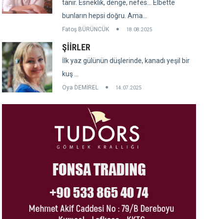
tanır. Esneklik, denge, nefes... Elbette
bunların hepsi doğru. Ama...
Fatoş BÜRÜNCÜK
18.08.2025
ŞİİRLER
İlk yaz gülünün düşlerinde, kanadı yeşil bir
kuş ...
Oya DEMİREL
14.07.2025