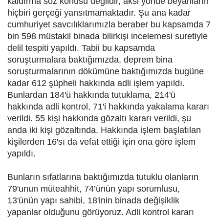
kaldırma söz konusu değildir, aksi yönde beyanların
hiçbiri gerçeği yansıtmamaktadır. Şu ana kadar
cumhuriyet savcılıklarımızla beraber bu kapsamda 7
bin 598 müstakil binada bilirkişi incelemesi suretiyle
delil tespiti yapıldı. Tabii bu kapsamda
soruşturmalara baktığımızda, deprem bina
soruşturmalarının dökümüne baktığımızda bugüne
kadar 612 şüpheli hakkında adli işlem yapıldı.
Bunlardan 184'ü hakkında tutuklama, 214'ü
hakkında adli kontrol, 71'i hakkında yakalama kararı
verildi. 55 kişi hakkında gözaltı kararı verildi, şu
anda iki kişi gözaltında. Hakkında işlem başlatılan
kişilerden 16'sı da vefat ettiği için ona göre işlem
yapıldı.
Bunların sıfatlarına baktığımızda tutuklu olanların
79'unun müteahhit, 74’ünün yapı sorumlusu,
13'ünün yapı sahibi, 18'inin binada değişiklik
yapanlar olduğunu görüyoruz. Adli kontrol kararı