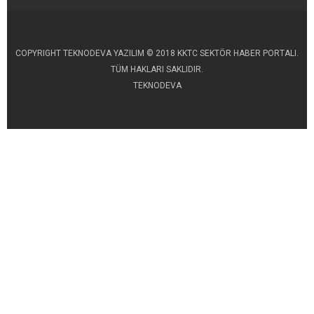
COPYRIGHT TEKNODEVA YAZILIM © 2018 KKTC SEKTÖR HABER PORTALI.
TÜM HAKLARI SAKLIDIR.
TEKNODEVA