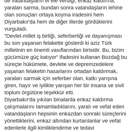
de vatandaşların el ele verdiği, enkaz kaldırma,
yaraları sarma, bundan sonra vatandaşların lehine
olan sonuçları ortaya koyma iradesini hem
Diyarbakır'da hem de diğer illerde gördüklerini
vurguladı.
"Devlet-millet iş birliği, seferberliği ve dayanışması
bu son yaşanan felakette gösterdi ki aziz Türk
milletinin en önemli vasıflarından birisidir. Bu, bizim
gücümüze güç katıyor" ifadesini kullanan Bozdağ bu
süreçte hükümete, devlete ve depremzedelere
yaşanan felaketin hasarlarını ortadan kaldırmak,
yaraları sarmak için seferber olan, katkı yarışına
giren, hayır ve iyilikte yarışan her bir insana ve sivil
toplum örgütüne teşekkür etti.
Diyarbakır'da yıkılan binalarda enkaz kaldırma
çalışmalarını tamamladıklarını, yaralı ve vefat eden
vatandaşların hepsinin enkazdan sonraki süreçlerini
yönettiklerini, enkaz altından kurtarılanlar ve vefat
edenlerle ilgili kimliklendirme ve tedavi