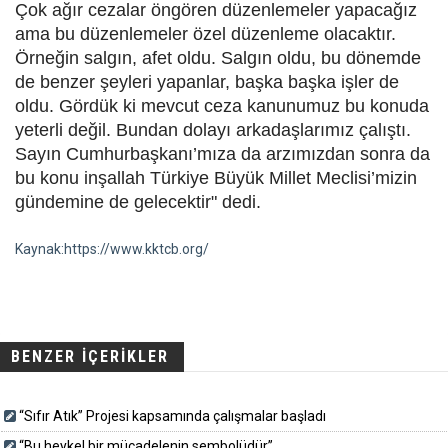
Çok ağır cezalar öngören düzenlemeler yapacağız
ama bu düzenlemeler özel düzenleme olacaktır.
Örneğin salgın, afet oldu. Salgın oldu, bu dönemde
de benzer şeyleri yapanlar, başka başka işler de
oldu. Gördük ki mevcut ceza kanunumuz bu konuda
yeterli değil. Bundan dolayı arkadaşlarımız çalıştı.
Sayın Cumhurbaşkanı’mıza da arzımızdan sonra da
bu konu inşallah Türkiye Büyük Millet Meclisi’mizin
gündemine de gelecektir" dedi.
Kaynak:https://www.kktcb.org/
BENZER İÇERİKLER
“Sıfır Atık” Projesi kapsamında çalışmalar başladı
“Bu heykel bir mücadelenin sembolüdür”