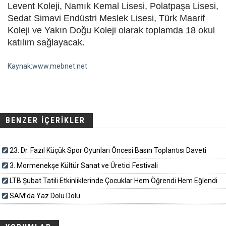
Levent Koleji, Namık Kemal Lisesi, Polatpaşa Lisesi,
Sedat Simavi Endüstri Meslek Lisesi, Türk Maarif
Koleji ve Yakın Doğu Koleji olarak toplamda 18 okul
katılım sağlayacak.
Kaynak:www.mebnet.net
BENZER İÇERİKLER
23. Dr. Fazıl Küçük Spor Oyunları Öncesi Basın Toplantısı Daveti
3. Mormenekşe Kültür Sanat ve Üretici Festivali
LTB Şubat Tatili Etkinliklerinde Çocuklar Hem Öğrendi Hem Eğlendi
SAM’da Yaz Dolu Dolu