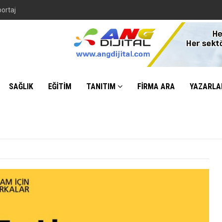
portaj
SAĞLIK
EĞİTİM
TANITIM
FİRMA ARA
YAZARLA