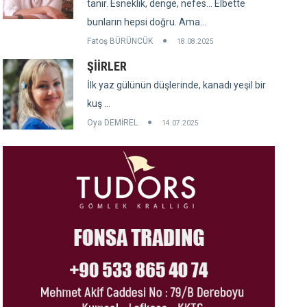
tanır. Esneklik, denge, nefes... Elbette
bunların hepsi doğru. Ama...
Fatoş BÜRÜNCÜK
18.08.2025
ŞİİRLER
İlk yaz gülünün düşlerinde, kanadı yeşil bir
kuş ...
Oya DEMİREL
14.07.2025