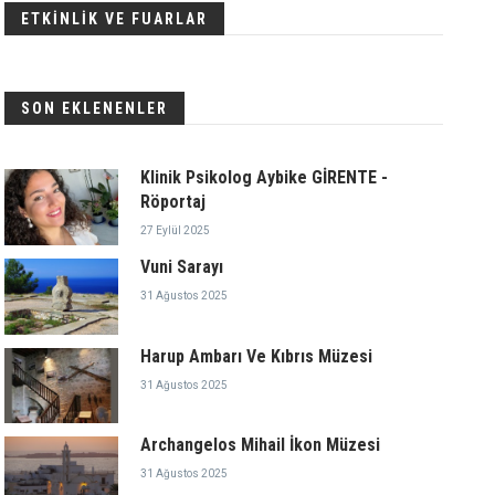
ETKİNLİK VE FUARLAR
SON EKLENENLER
Klinik Psikolog Aybike GİRENTE -
Röportaj
27 Eylül 2025
Vuni Sarayı
31 Ağustos 2025
Harup Ambarı Ve Kıbrıs Müzesi
31 Ağustos 2025
Archangelos Mihail İkon Müzesi
31 Ağustos 2025