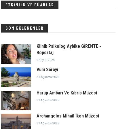
ETKİNLİK VE FUARLAR
SON EKLENENLER
Klinik Psikolog Aybike GİRENTE -
Röportaj
27 Eylül 2025
Vuni Sarayı
31 Ağustos 2025
Harup Ambarı Ve Kıbrıs Müzesi
31 Ağustos 2025
Archangelos Mihail İkon Müzesi
31 Ağustos 2025