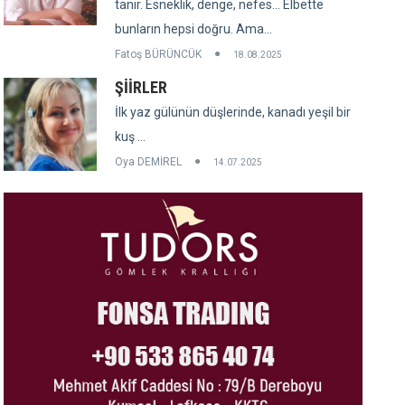
tanır. Esneklik, denge, nefes... Elbette
bunların hepsi doğru. Ama...
Fatoş BÜRÜNCÜK
18.08.2025
ŞİİRLER
İlk yaz gülünün düşlerinde, kanadı yeşil bir
kuş ...
Oya DEMİREL
14.07.2025