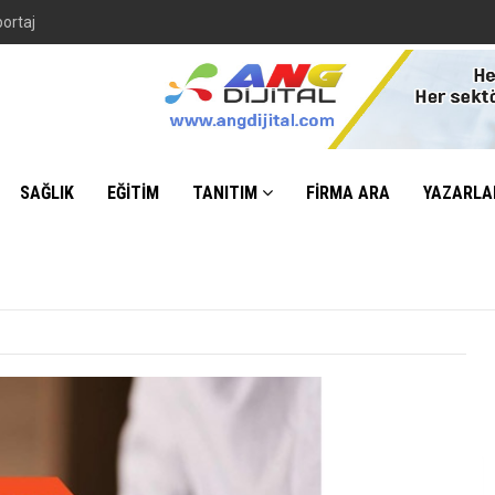
portaj
SAĞLIK
EĞİTİM
TANITIM
FİRMA ARA
YAZARLA