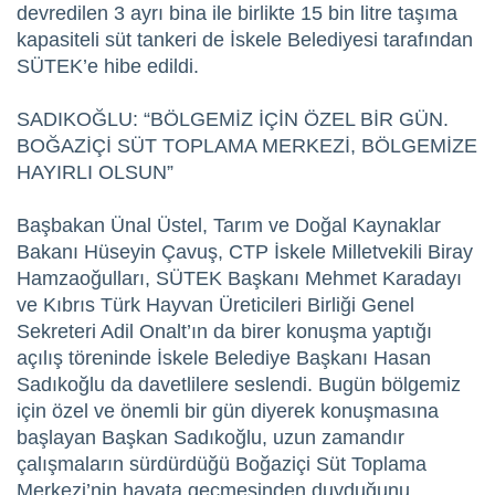
devredilen 3 ayrı bina ile birlikte 15 bin litre taşıma
kapasiteli süt tankeri de İskele Belediyesi tarafından
SÜTEK’e hibe edildi.
SADIKOĞLU: “BÖLGEMİZ İÇİN ÖZEL BİR GÜN.
BOĞAZİÇİ SÜT TOPLAMA MERKEZİ, BÖLGEMİZE
HAYIRLI OLSUN”
Başbakan Ünal Üstel, Tarım ve Doğal Kaynaklar
Bakanı Hüseyin Çavuş, CTP İskele Milletvekili Biray
Hamzaoğulları, SÜTEK Başkanı Mehmet Karadayı
ve Kıbrıs Türk Hayvan Üreticileri Birliği Genel
Sekreteri Adil Onalt’ın da birer konuşma yaptığı
açılış töreninde İskele Belediye Başkanı Hasan
Sadıkoğlu da davetlilere seslendi. Bugün bölgemiz
için özel ve önemli bir gün diyerek konuşmasına
başlayan Başkan Sadıkoğlu, uzun zamandır
çalışmaların sürdürdüğü Boğaziçi Süt Toplama
Merkezi’nin hayata geçmesinden duyduğunu