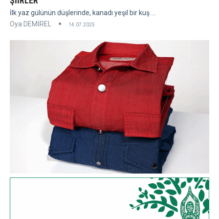
ŞİİRLER
İlk yaz gülünün düşlerinde, kanadı yeşil bir kuş ...
Oya DEMİREL
14.07.2025