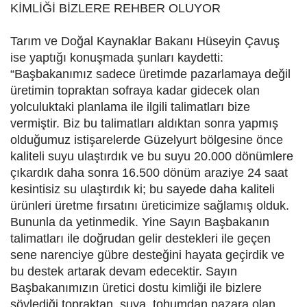
KİMLİĞİ BİZLERE REHBER OLUYOR
Tarım ve Doğal Kaynaklar Bakanı Hüseyin Çavuş
ise yaptığı konuşmada şunları kaydetti:
“Başbakanımız sadece üretimde pazarlamaya değil
üretimin topraktan sofraya kadar gidecek olan
yolculuktaki planlama ile ilgili talimatları bize
vermiştir. Biz bu talimatları aldıktan sonra yapmış
olduğumuz istişarelerde Güzelyurt bölgesine önce
kaliteli suyu ulaştırdık ve bu suyu 20.000 dönümlere
çıkardık daha sonra 16.500 dönüm araziye 24 saat
kesintisiz su ulaştırdık ki; bu sayede daha kaliteli
ürünleri üretme fırsatını üreticimize sağlamış olduk.
Bununla da yetinmedik. Yine Sayın Başbakanın
talimatları ile doğrudan gelir destekleri ile geçen
sene narenciye gübre desteğini hayata geçirdik ve
bu destek artarak devam edecektir. Sayın
Başbakanımızın üretici dostu kimliği ile bizlere
söylediği topraktan, suya, tohumdan pazara olan