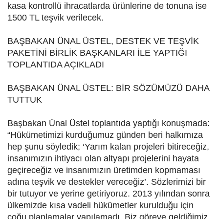
kasa kontrollü ihracatlarda ürünlerine de tonuna ise
1500 TL teşvik verilecek.
BAŞBAKAN ÜNAL ÜSTEL, DESTEK VE TEŞVİK
PAKETİNİ BİRLİK BAŞKANLARI İLE YAPTIĞI
TOPLANTIDA AÇIKLADI
BAŞBAKAN ÜNAL ÜSTEL: BİR SÖZÜMÜZÜ DAHA
TUTTUK
Başbakan Ünal Üstel toplantıda yaptığı konuşmada:
“Hükümetimizi kurduğumuz günden beri halkımıza
hep şunu söyledik; ‘Yarım kalan projeleri bitireceğiz,
insanımızın ihtiyacı olan altyapı projelerini hayata
geçireceğiz ve insanımızın üretimden kopmaması
adına teşvik ve destekler vereceğiz’. Sözlerimizi bir
bir tutuyor ve yerine getiriyoruz. 2013 yılından sonra
ülkemizde kısa vadeli hükümetler kurulduğu için
çoğu planlamalar yapılamadı. Biz göreve geldiğimiz