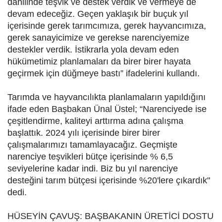
dahilinde teşvik ve destek verdik ve vermeye de
devam edeceğiz. Geçen yaklaşık bir buçuk yıl
içerisinde gerek tarımcımıza, gerek hayvancımıza,
gerek sanayicimize ve gerekse narenciyemize
destekler verdik. İstikrarla yola devam eden
hükümetimiz planlamaları da birer birer hayata
geçirmek için düğmeye bastı” ifadelerini kullandı.
Tarımda ve hayvancılıkta planlamaların yapıldığını
ifade eden Başbakan Ünal Üstel; “Narenciyede ise
çeşitlendirme, kaliteyi arttırma adına çalışma
başlattık. 2024 yılı içerisinde birer birer
çalışmalarımızı tamamlayacağız. Geçmişte
narenciye teşvikleri bütçe içerisinde % 6,5
seviyelerine kadar indi. Biz bu yıl narenciye
desteğini tarım bütçesi içerisinde %20'lere çıkardık"
dedi.
HÜSEYİN ÇAVUŞ: BAŞBAKANIN ÜRETİCİ DOSTU