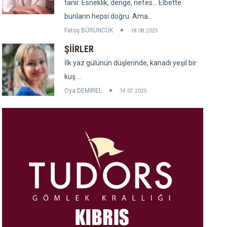
tanır. Esneklik, denge, nefes... Elbette
bunların hepsi doğru. Ama...
Fatoş BÜRÜNCÜK
18.08.2025
ŞİİRLER
İlk yaz gülünün düşlerinde, kanadı yeşil bir
kuş ...
Oya DEMİREL
14.07.2025