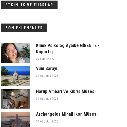
ETKİNLİK VE FUARLAR
SON EKLENENLER
Klinik Psikolog Aybike GİRENTE -
Röportaj
27 Eylül 2025
Vuni Sarayı
31 Ağustos 2025
Harup Ambarı Ve Kıbrıs Müzesi
31 Ağustos 2025
Archangelos Mihail İkon Müzesi
31 Ağustos 2025