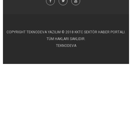
COPYRIGHT TEKNODEVA YAZILIM © 2018 KKTC SEKTÖR HABER PORTALI.
TÜM HAKLARI SAKLIDIR.
TEKNODEVA