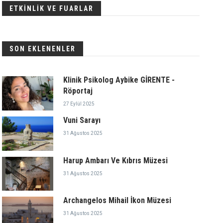
ETKİNLİK VE FUARLAR
SON EKLENENLER
Klinik Psikolog Aybike GİRENTE -
Röportaj
27 Eylül 2025
Vuni Sarayı
31 Ağustos 2025
Harup Ambarı Ve Kıbrıs Müzesi
31 Ağustos 2025
Archangelos Mihail İkon Müzesi
31 Ağustos 2025