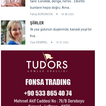
tanır. Esneklik, denge, nefes... Elbette
bunların hepsi doğru. Ama...
Fatoş BÜRÜNCÜK
18.08.2025
ŞİİRLER
İlk yaz gülünün düşlerinde, kanadı yeşil bir
kuş ...
Oya DEMİREL
14.07.2025