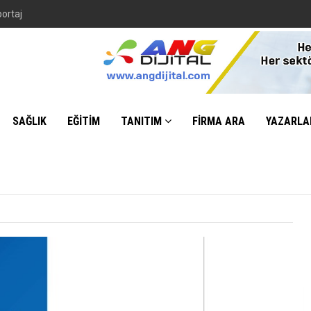
portaj
SAĞLIK
EĞİTİM
TANITIM
FİRMA ARA
YAZARLA