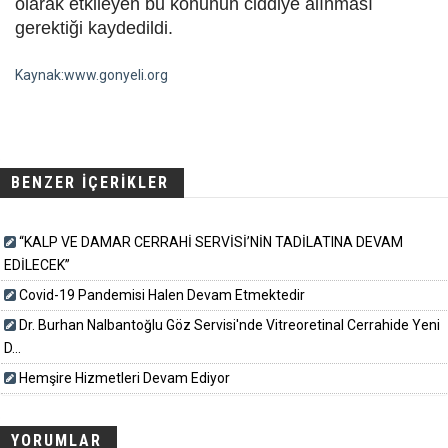
olarak etkileyen bu konunun ciddiye alınması
gerektiği kaydedildi.
Kaynak:www.gonyeli.org
BENZER İÇERİKLER
“KALP VE DAMAR CERRAHİ SERVİSİ’NİN TADİLATINA DEVAM
EDİLECEK”
Covid-19 Pandemisi Halen Devam Etmektedir
Dr. Burhan Nalbantoğlu Göz Servisi'nde Vitreoretinal Cerrahide Yeni
D...
Hemşire Hizmetleri Devam Ediyor
YORUMLAR