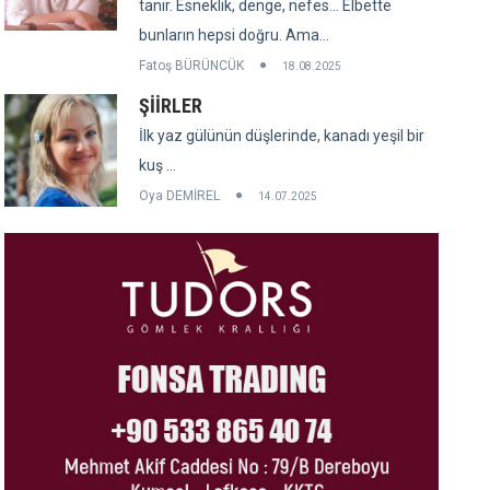
tanır. Esneklik, denge, nefes... Elbette
bunların hepsi doğru. Ama...
Fatoş BÜRÜNCÜK
18.08.2025
ŞİİRLER
İlk yaz gülünün düşlerinde, kanadı yeşil bir
kuş ...
Oya DEMİREL
14.07.2025