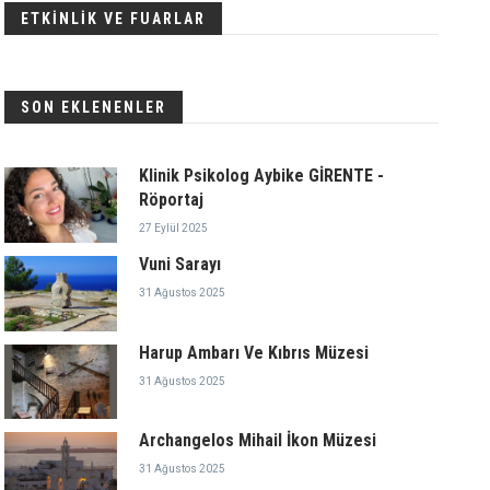
ETKİNLİK VE FUARLAR
SON EKLENENLER
Klinik Psikolog Aybike GİRENTE -
Röportaj
27 Eylül 2025
Vuni Sarayı
31 Ağustos 2025
Harup Ambarı Ve Kıbrıs Müzesi
31 Ağustos 2025
Archangelos Mihail İkon Müzesi
31 Ağustos 2025