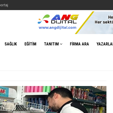
portaj
SAĞLIK
EĞİTİM
TANITIM
FİRMA ARA
YAZARLA