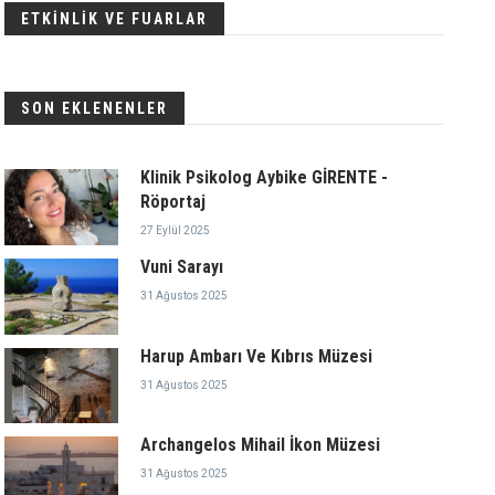
ETKİNLİK VE FUARLAR
SON EKLENENLER
Klinik Psikolog Aybike GİRENTE -
Röportaj
27 Eylül 2025
Vuni Sarayı
31 Ağustos 2025
Harup Ambarı Ve Kıbrıs Müzesi
31 Ağustos 2025
Archangelos Mihail İkon Müzesi
31 Ağustos 2025