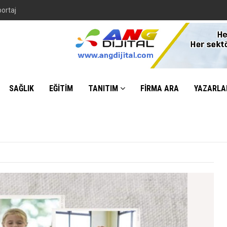
portaj
SAĞLIK
EĞİTİM
TANITIM
FİRMA ARA
YAZARLA