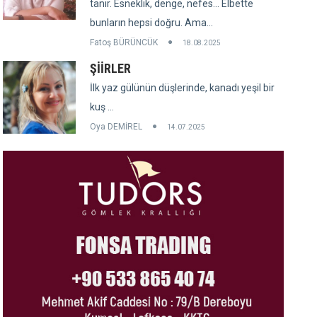
tanır. Esneklik, denge, nefes... Elbette
bunların hepsi doğru. Ama...
Fatoş BÜRÜNCÜK
18.08.2025
ŞİİRLER
İlk yaz gülünün düşlerinde, kanadı yeşil bir
kuş ...
Oya DEMİREL
14.07.2025