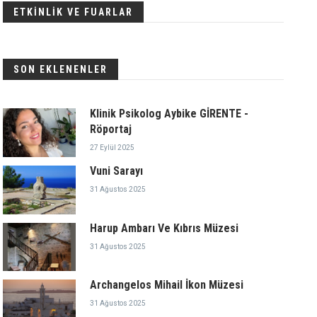
ETKİNLİK VE FUARLAR
SON EKLENENLER
Klinik Psikolog Aybike GİRENTE -
Röportaj
27 Eylül 2025
Vuni Sarayı
31 Ağustos 2025
Harup Ambarı Ve Kıbrıs Müzesi
31 Ağustos 2025
Archangelos Mihail İkon Müzesi
31 Ağustos 2025