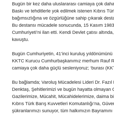
Bugün bir kez daha uluslararası camiaya çok daha
Baskı ve tehditlerle yok edilmek istenen Kıbrıs T
bağımsızlığına ve özgürlüğüne sahip çıkarak desta
Bu destansı mücadele sonucunda, 15 Kasım 1983 yı
Cumhuriyeti’ni ilan etti. Kendi Devlet çatısı altın
kavuştu.
Bugün Cumhuriyetin, 41’inci kuruluş yıldönümünü g
KKTC Kurucu Cumhurbaşkanımız merhum Rauf Raif D
camiaya çok daha güçlü sesleniyoruz; ‘burası (KKT
Bu bağlamda; Varoluş Mücadelesi Lideri Dr. Faz
Denktaş, Şehitlerimizi ve bugün hayatta olmayan G
Gazilerimize, Mücahit, Mücahidelerimize, daima b
Kıbrıs Türk Barış Kuvvetleri Komutanlığı’na, Güve
şükranlarımızı sunuyor, tüm halkımızın Bayramını 