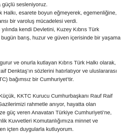
 güçlü sesleniyoruz.
ürk Halkı, esarete boyun eğmeyerek, egemenliğine,
nsı bir varoluş mücadelesi verdi.
lında kendi Devletini, Kuzey Kıbrıs Türk
da, bugün barış, huzur ve güven içerisinde bir yaşama
urur ve onurla kutlayan Kıbrıs Türk Halkı olarak,
enktaş’ın sözlerini hatırlatıyor ve uluslararası
C) bağımsız bir Cumhuriyet’tir.
ıl Küçük, KKTC Kurucu Cumhurbaşkanı Rauf Raif
azilerimizi rahmetle anıyor, hayatta olan
ize güç veren Anavatan Türkiye Cumhuriyeti’ne,
nlik Kuvvetleri Komutanlığımıza minnet ve
en içten duygularla kutluyorum.