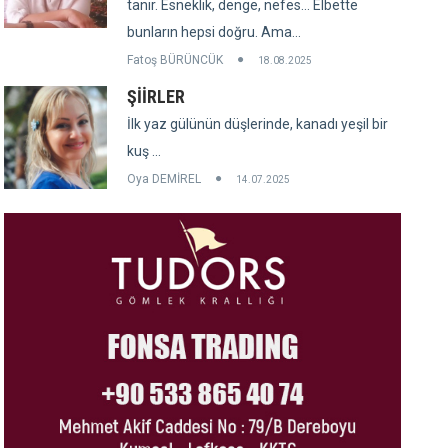
tanır. Esneklik, denge, nefes... Elbette
bunların hepsi doğru. Ama...
Fatoş BÜRÜNCÜK
18.08.2025
ŞİİRLER
İlk yaz gülünün düşlerinde, kanadı yeşil bir
kuş ...
Oya DEMİREL
14.07.2025