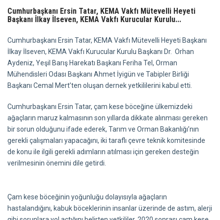
Cumhurbaşkanı Ersin Tatar, KEMA Vakfı Mütevelli Heyeti
Başkanı İlkay İlseven, KEMA Vakfı Kurucular Kurulu...
Cumhurbaşkanı Ersin Tatar, KEMA Vakfı Mütevelli Heyeti Başkanı
İlkay İlseven, KEMA Vakfı Kurucular Kurulu Başkanı Dr. Orhan
Aydeniz, Yeşil Barış Harekatı Başkanı Feriha Tel, Orman
Mühendisleri Odası Başkanı Ahmet İyigün ve Tabipler Birliği
Başkanı Cemal Mert’ten oluşan dernek yetkililerini kabul etti.
Cumhurbaşkanı Ersin Tatar, çam kese böceğine ülkemizdeki
ağaçların maruz kalmasının son yıllarda dikkate alınması gereken
bir sorun olduğunu ifade ederek, Tarım ve Orman Bakanlığı’nın
gerekli çalışmaları yapacağını, iki taraflı çevre teknik komitesinde
de konu ile ilgili gerekli adımların atılması için gereken desteğin
verilmesinin önemini dile getirdi.
Çam kese böceğinin yoğunluğu dolayısıyla ağaçların
hastalandığını, kabuk böceklerinin insanlar üzerinde de astım, alerji
gibi sorunlara yol açtığını belirten yetkililer, 2020 sonrası çam kese