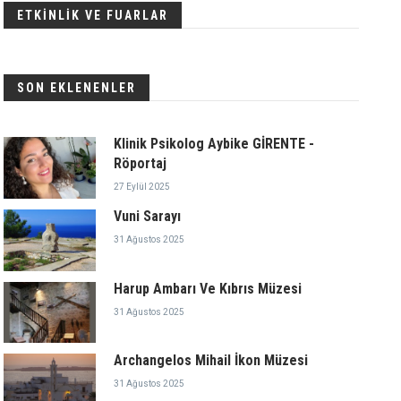
ETKİNLİK VE FUARLAR
SON EKLENENLER
Klinik Psikolog Aybike GİRENTE -
Röportaj
27 Eylül 2025
Vuni Sarayı
31 Ağustos 2025
Harup Ambarı Ve Kıbrıs Müzesi
31 Ağustos 2025
Archangelos Mihail İkon Müzesi
31 Ağustos 2025