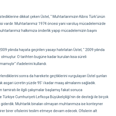
tediklerine dikkat çeken Üstel, " Muhtarlarımızın Kıbrıs Türk'ünün
evgisi vardır. Muhtarlarımız 1974 öncesi yani varoluş mücadelemizde
e muhtarlarımız halkımıza önderlik yapıp mücadelemizin başını
2009 yılında hayata geçirilen yasayı hatırlatan Üstel, " 2009 yılında
r olmuştur. O tarihten bugüne kadar kurulan kısa süreli
amıştır" ifadelerini kullandı.
lendiklerini sonra da harekete geçtiklerini vurgulayan Üstel şunları
k asgari ücretin yüzde 95' i kadar maaş almalarını sağladık.
amiratı ile ilgili çalışmalar başlamış fakat sonuca
Türkiye Cumhuriyeti Lefkoşa Büyükelçiliği'nin de desteği ile birçok
nı giderdik. Muhtarlık binaları olmayan muhtarımıza ise konteyner
 birer birer ofislerini teslim etmeye devam edecek. Ofislerin alt