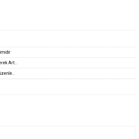
imidir
rek Art...
zenle...