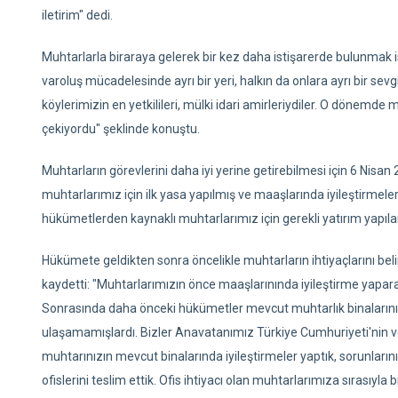
iletirim" dedi.
Muhtarlarla biraraya gelerek bir kez daha istişarerde bulunmak is
varoluş mücadelesinde ayrı bir yeri, halkın da onlara ayrı bir s
köylerimizin en yetkilileri, mülki idari amirleriydiler. O dönemd
çekiyordu" şeklinde konuştu.
Muhtarların görevlerini daha iyi yerine getirebilmesi için 6 Nisan 
muhtarlarımız için ilk yasa yapılmış ve maaşlarında iyileştirmele
hükümetlerden kaynaklı muhtarlarımız için gerekli yatırım yapılam
Hükümete geldikten sonra öncelikle muhtarların ihtiyaçlarını belir
kaydetti: "Muhtarlarımızın önce maaşlarınında iyileştirme yapara
Sonrasında daha önceki hükümetler mevcut muhtarlık binalarının t
ulaşamamışlardı. Bizler Anavatanımız Türkiye Cumhuriyeti'nin ve 
muhtarınızın mevcut binalarında iyileştirmeler yaptık, sorunları
ofislerini teslim ettik. Ofis ihtiyacı olan muhtarlarımıza sırasıyla