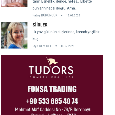
tanır. Esneklik, denge, nefes... Elbette
bunların hepsi doğru. Ama...
Fatoş BÜRÜNCÜK
18.08.2025
ŞİİRLER
İlk yaz gülünün düşlerinde, kanadı yeşil bir
kuş ...
Oya DEMİREL
14.07.2025