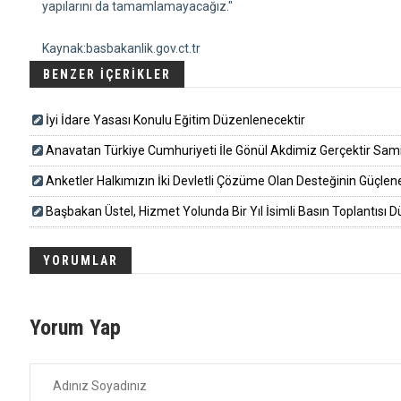
yapılarını da tamamlamayacağız."
Kaynak:basbakanlik.gov.ct.tr
BENZER İÇERİKLER
İyi İdare Yasası Konulu Eğitim Düzenlenecektir
Anavatan Türkiye Cumhuriyeti İle Gönül Akdimiz Gerçektir Sam
Anketler Halkımızın İki Devletli Çözüme Olan Desteğinin Güçlene
Başbakan Üstel, Hizmet Yolunda Bir Yıl İsimli Basın Toplantısı Dü
YORUMLAR
Yorum Yap