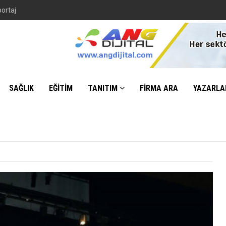
SAĞLIK
EĞİTİM
TANITIM
FİRMA ARA
YAZARLA