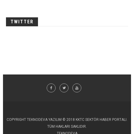
TWITTER
COPYRIGHT TEKNODEVA YAZILIM © 2018 KKTC SEKTÖR HABER PORTALI.
TÜM HAKLARI SAKLIDIR.
TEKNODEVA