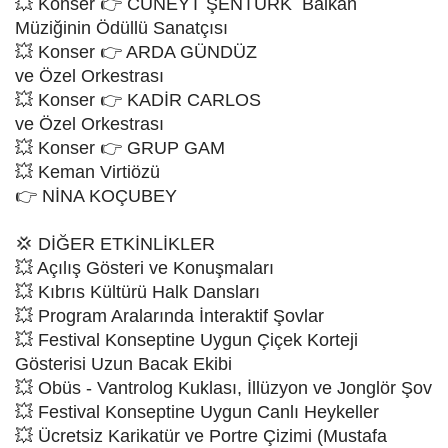
💥 Konser 👉 CÜNEYT ŞENTÜRK Balkan
Müziğinin Ödüllü Sanatçısı
💥 Konser 👉 ARDA GÜNDÜZ
ve Özel Orkestrası
💥 Konser 👉 KADİR CARLOS
ve Özel Orkestrası
💥 Konser 👉 GRUP GAM
💥 Keman Virtiözü
👉 NİNA KOÇUBEY
💢 DİĞER ETKİNLİKLER
💥 Açılış Gösteri ve Konuşmaları
💥 Kıbrıs Kültürü Halk Dansları
💥 Program Aralarında İnteraktif Şovlar
💥 Festival Konseptine Uygun Çiçek Korteji
Gösterisi Uzun Bacak Ekibi
💥 Obüs - Vantrolog Kuklası, İllüzyon ve Jonglör Şov
💥 Festival Konseptine Uygun Canlı Heykeller
💥 Ücretsiz Karikatür ve Portre Çizimi (Mustafa