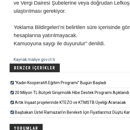
ve Vergi Dairesi Şubelerine veya doğrudan Lefko
ulaştırılması gerekiyor.
Yoklama Bildirgeleri’ni belirtilen süre içerisinde 
hesaplarına yatırılmayacak.
Kamuoyuna saygı ile duyurulur” denildi.
Kaynak:maliye.gov.ct.tr
BENZER İÇERİKLER
“Kadın Kooperatifi Eğitim Programı” Bugün Başladı
20 Milyon TL Bütçeli Girişimcilik Hibe Destek Programı Açıklandı
Artık İnşaat projelerinde KTEZO ve KTMSTB Üyeliği Aranacak
Başbakan Üstel Ramazan'ın Bereketi İçin Fiyatlarımız Düştü Ka
YORUMLAR