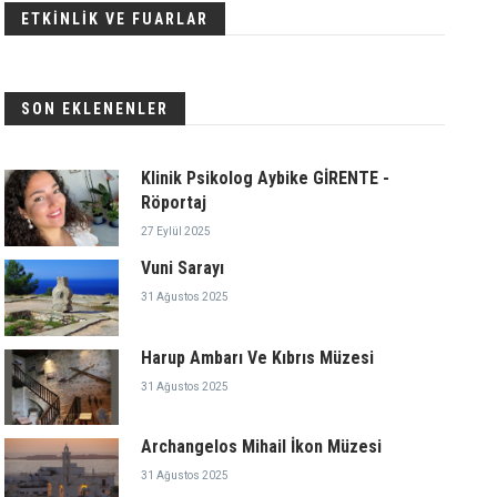
ETKİNLİK VE FUARLAR
SON EKLENENLER
Klinik Psikolog Aybike GİRENTE -
Röportaj
27 Eylül 2025
Vuni Sarayı
31 Ağustos 2025
Harup Ambarı Ve Kıbrıs Müzesi
31 Ağustos 2025
Archangelos Mihail İkon Müzesi
31 Ağustos 2025