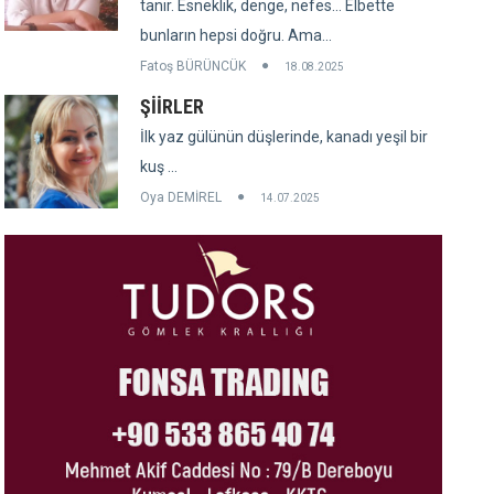
tanır. Esneklik, denge, nefes... Elbette
bunların hepsi doğru. Ama...
Fatoş BÜRÜNCÜK
18.08.2025
ŞİİRLER
İlk yaz gülünün düşlerinde, kanadı yeşil bir
kuş ...
Oya DEMİREL
14.07.2025