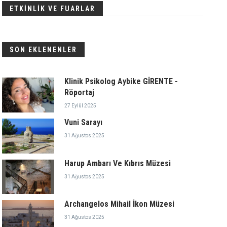
ETKİNLİK VE FUARLAR
SON EKLENENLER
Klinik Psikolog Aybike GİRENTE -
Röportaj
27 Eylül 2025
Vuni Sarayı
31 Ağustos 2025
Harup Ambarı Ve Kıbrıs Müzesi
31 Ağustos 2025
Archangelos Mihail İkon Müzesi
31 Ağustos 2025