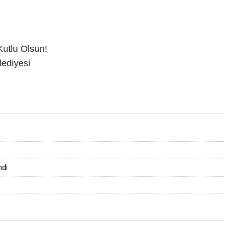
utlu Olsun!
ediyesi
ndi