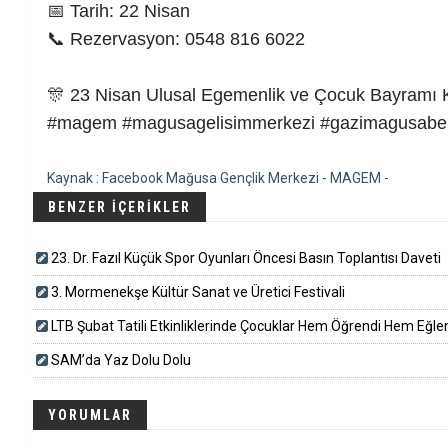
📅 Tarih: 22 Nisan
📞 Rezervasyon: 0548 816 6022
🎊 23 Nisan Ulusal Egemenlik ve Çocuk Bayramı K
#magem #magusagelisimmerkezi #gazimagusabel
Kaynak : Facebook Mağusa Gençlik Merkezi - MAGEM -
BENZER İÇERİKLER
23. Dr. Fazıl Küçük Spor Oyunları Öncesi Basın Toplantısı Daveti
3. Mormenekşe Kültür Sanat ve Üretici Festivali
LTB Şubat Tatili Etkinliklerinde Çocuklar Hem Öğrendi Hem Eğle
SAM’da Yaz Dolu Dolu
YORUMLAR