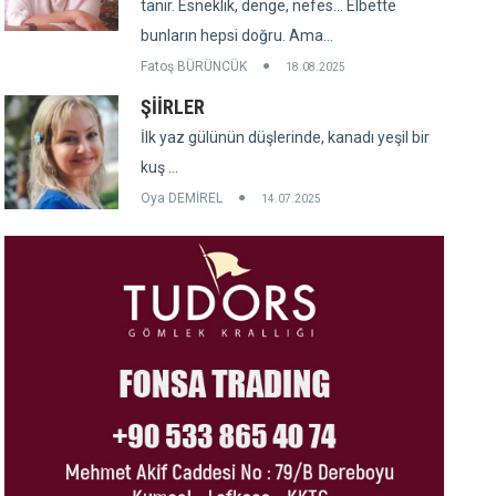
tanır. Esneklik, denge, nefes... Elbette
bunların hepsi doğru. Ama...
Fatoş BÜRÜNCÜK
18.08.2025
ŞİİRLER
İlk yaz gülünün düşlerinde, kanadı yeşil bir
kuş ...
Oya DEMİREL
14.07.2025