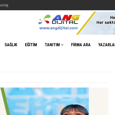
portaj
SAĞLIK
EĞİTİM
TANITIM
FİRMA ARA
YAZARLA