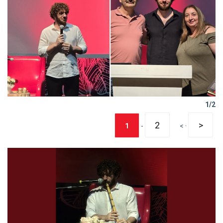
1/2
2
>
1
-
< ·