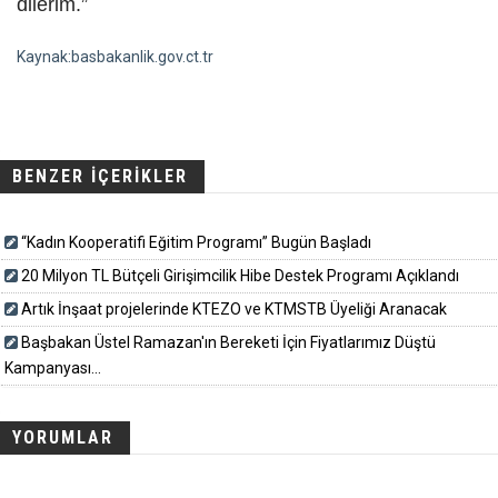
dilerim.”
Kaynak:basbakanlik.gov.ct.tr
BENZER İÇERİKLER
“Kadın Kooperatifi Eğitim Programı” Bugün Başladı
20 Milyon TL Bütçeli Girişimcilik Hibe Destek Programı Açıklandı
Artık İnşaat projelerinde KTEZO ve KTMSTB Üyeliği Aranacak
Başbakan Üstel Ramazan'ın Bereketi İçin Fiyatlarımız Düştü
Kampanyası...
YORUMLAR