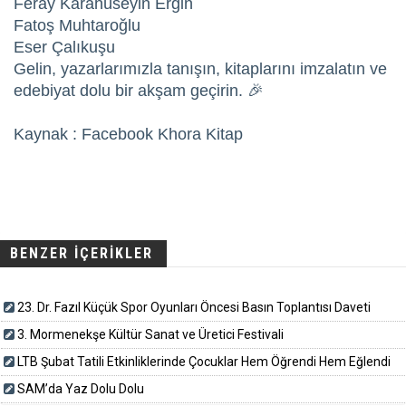
Feray Karahüseyin Ergin
Fatoş Muhtaroğlu
Eser Çalıkuşu
Gelin, yazarlarımızla tanışın, kitaplarını imzalatın ve
edebiyat dolu bir akşam geçirin. 🎉
Kaynak : Facebook Khora Kitap
BENZER İÇERİKLER
23. Dr. Fazıl Küçük Spor Oyunları Öncesi Basın Toplantısı Daveti
3. Mormenekşe Kültür Sanat ve Üretici Festivali
LTB Şubat Tatili Etkinliklerinde Çocuklar Hem Öğrendi Hem Eğlendi
SAM’da Yaz Dolu Dolu