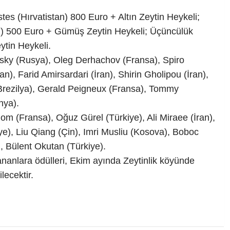
tes (Hırvatistan) 800 Euro + Altın Zeytin Heykeli;
an) 500 Euro + Gümüş Zeytin Heykeli; Üçüncülük
tin Heykeli.
vsky (Rusya), Oleg Derhachov (Fransa), Spiro
n), Farid Amirsardari (İran), Shirin Gholipou (İran),
Brezilya), Gerald Peigneux (Fransa), Tommy
nya).
m (Fransa), Oğuz Gürel (Türkiye), Ali Miraee (İran),
iye), Liu Qiang (Çin), Imri Musliu (Kosova), Boboc
, Bülent Okutan (Türkiye).
ananlara ödülleri, Ekim ayında Zeytinlik köyünde
lecektir.