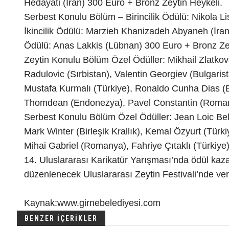
Hedayati (İran) 300 Euro + Bronz Zeytin Heykeli.
Serbest Konulu Bölüm – Birincilik Ödülü: Nikola Lis
İkincilik Ödülü: Marzieh Khanizadeh Abyaneh (İr
Ödülü: Anas Lakkis (Lübnan) 300 Euro + Bronz Zey
Zeytin Konulu Bölüm Özel Ödüller: Mikhail Zlatko
Radulovic (Sırbistan), Valentin Georgiev (Bulgarista
Mustafa Kurmalı (Türkiye), Ronaldo Cunha Dias (
Thomdean (Endonezya), Pavel Constantin (Roma
Serbest Konulu Bölüm Özel Ödüller: Jean Loic Belo
Mark Winter (Birleşik Krallık), Kemal Özyurt (Türk
Mihai Gabriel (Romanya), Fahriye Çıtaklı (Türkiye)
14. Uluslararası Karikatür Yarışması’nda ödül kaz
düzenlenecek Uluslararası Zeytin Festivali’nde veri
Kaynak:www.girnebelediyesi.com
BENZER İÇERİKLER