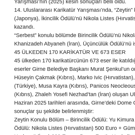
Yarışması’nın (2025) kesin sonuçları belli oldu.
14. Uluslararası Karikatür Yarışması’nda, “Zeytin”
(Japonya), İkincilik Ödülü’nü Nikola Listes (Hırva
kazandı.
“Serbest” konulu bölümde Birincilik Ödülü’nü Nikola
Khanizadeh Abyaneh (İran), Üçüncülük Ödülü’nü i
45 ÜLKEDEN 170 KARİKATÜR VE 673 ESER
45 ülkeden 170 karikatürcünün 673 eser ile katıldı
eserler Girne Belediye Başkanı Murat Şenkul’un on
Hüseyin Çakmak (Kıbrıs), Marko Ivic (Hırvatist
(Türkiye), Musa Kayra (Kıbrıs), Panicos Neocleous
(Kıbrıs), Zhaleh Yosefi Nezhad’tan (İran) oluşan Ul
Haziran 2025 tarihleri arasında, Girne’deki Dome Ot
sonuçlar şu şekilde belirlenmiştir:
Zeytin Konulu Bölüm – Birincilik Ödülü: Yu Kimura 
Ödülü: Nikola Listes (Hırvatistan) 500 Euro + Gü