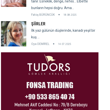
tanır. Esneklik, denge, nefes... Elbette
bunların hepsi doğru. Ama...
Fatoş BÜRÜNCÜK
18.08.2025
ŞİİRLER
İlk yaz gülünün düşlerinde, kanadı yeşil bir
kuş ...
Oya DEMİREL
14.07.2025