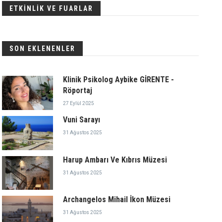
ETKİNLİK VE FUARLAR
SON EKLENENLER
Klinik Psikolog Aybike GİRENTE -
Röportaj
27 Eylül 2025
Vuni Sarayı
31 Ağustos 2025
Harup Ambarı Ve Kıbrıs Müzesi
31 Ağustos 2025
Archangelos Mihail İkon Müzesi
31 Ağustos 2025