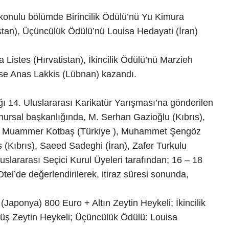
 konulu bölümde Birincilik Ödülü’nü Yu Kimura
tistan), Üçüncülük Ödülü’nü Louisa Hedayati (İran)
 Listes (Hırvatistan), İkincilik Ödülü’nü Marzieh
se Anas Lakkis (Lübnan) kazandı.
ğı 14. Uluslararası Karikatür Yarışması’na gönderilen
ursal başkanlığında, M. Serhan Gazioğlu (Kıbrıs),
an), Muammer Kotbaş (Türkiye ), Muhammet Şengöz
 (Kıbrıs), Saeed Sadeghi (İran), Zafer Turkulu
uslararası Seçici Kurul Üyeleri tarafından; 16 – 18
el’de değerlendirilerek, itiraz süresi sonunda,
(Japonya) 800 Euro + Altın Zeytin Heykeli; İkincilik
müş Zeytin Heykeli; Üçüncülük Ödülü: Louisa