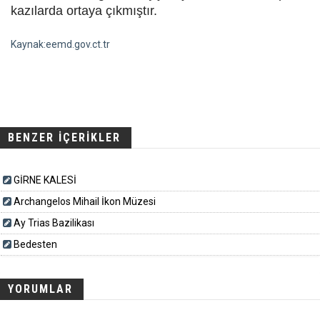
kazılarda ortaya çıkmıştır.
Kaynak:eemd.gov.ct.tr
BENZER İÇERİKLER
GİRNE KALESİ
Archangelos Mihail İkon Müzesi
Ay Trias Bazilikası
Bedesten
YORUMLAR